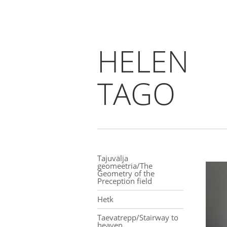
HELEN
TAGO
Tajuvälja
geomeetria/The
Geometry of the
Preception field
Hetk
Taevatrepp/Stairway to
heaven