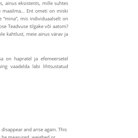
 ainus eksistents, mille suhtes
me maailma… Ent ometi on miski
 “mina”, mis individuaalselt on
mose Teadvuse tilgake või aatom?
le kahtlust, meie ainus värav ja
a on hapratel ja efemeersetel
ng vaadelda läbi lihtsustatud
 disappear and arise again. This
ot be measured, weighed or