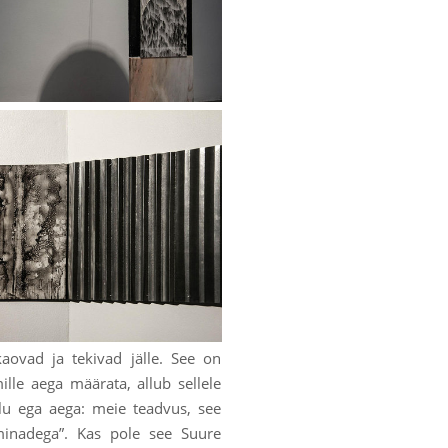
aovad ja tekivad jälle. See on
lle aega määrata, allub sellele
lu ega aega: meie teadvus, see
“minadega”. Kas pole see Suure