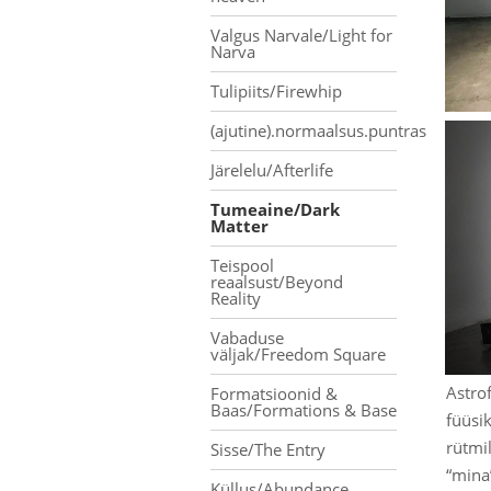
Valgus Narvale/Light for
Narva
Tulipiits/Firewhip
(ajutine).normaalsus.puntras
Järelelu/Afterlife
Tumeaine/Dark
Matter
Teispool
reaalsust/Beyond
Reality
Vabaduse
väljak/Freedom Square
Astro
Formatsioonid &
Baas/Formations & Base
füüsi
rütmi
Sisse/The Entry
“mina
Küllus/Abundance