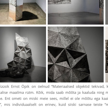
füüsik Ernst Öpik on öelnud “Materiaalsed objektid tekivad, k
kalise maailma rütm. Kõik, mida saab mõõta ja kaaluda ning mi
le. Ent ometi on miski meie sees, millel ei ole mõõtu ega kaa
”, mis individuaalselt on erinev, kuid siiski sarnase teiste 