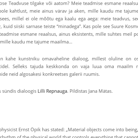
se Teadvuse tilgake või aatom? Meie teadmise esmane reaalsus,
pole kahtlust, meie ainus värav ja aken, mille kaudu me taju
sees, millel ei ole mõõtu ega kaalu ega aega: meie teadvus, see
v, kuid siiski sarnase teiste “minadega”. Kas pole see Suure Kos
teadmise esmane reaalsus, ainus eksistents, mille suhtes meil po
 mille kaudu me tajume maailma…
n kahe kunstniku omavaheline dialoog, millest oluline on os
tidel. Selleks tajuda keskkonda on vaja luua oma maailm ni
ide neid algosakesi konkreetses galerii ruumis.
s sündis dialoogis
Lilli Repnauga
. Pildistas Jana Mätas.
hysicist Ernst Öpik has stated: „Material objects come into being,
e rhythm of the physical world that controls everything that cann