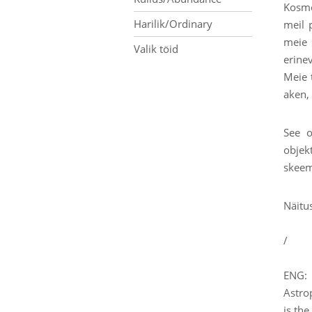
Kosmo
Harilik/Ordinary
meil 
meie 
Valik töid
erine
Meie 
aken,
See o
objek
skeem
Näitu
/
ENG:
Astrop
is th