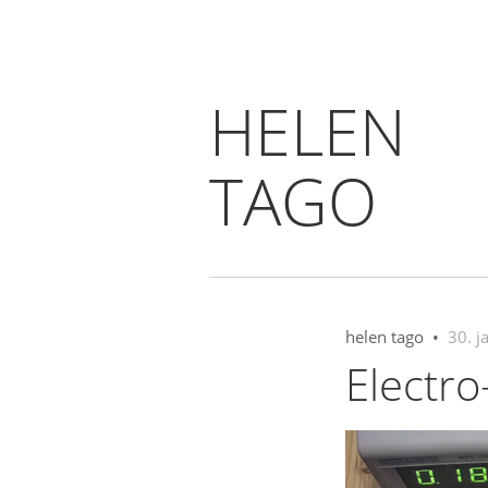
HELEN
TAGO
helen tago •
30. j
Electro