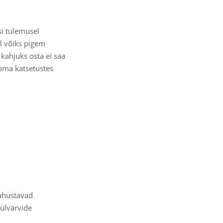
si tulemusel
el võiks pigem
 kahjuks osta ei saa
 oma katsetustes
lahustavad
üülvärvide