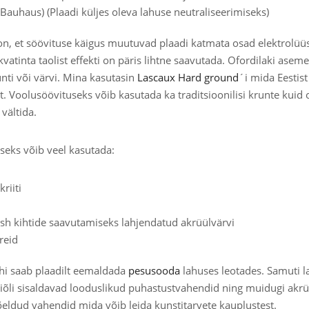
Bauhaus) (Plaadi küljes oleva lahuse neutraliseerimiseks)
on, et söövituse käigus muutuvad plaadi katmata osad elektrolüü
 akvatinta taolist effekti on päris lihtne saavutada. Ofordilaki asem
nti või värvi. Mina kasutasin
Lascaux Hard ground
´i mida Eestist
lt. Voolusöövituseks võib kasutada ka traditsioonilisi krunte kuid
vältida.
iseks võib veel kasutada:
kriiti
sh kihtide saavutamiseks lahjendatud akrüülvärvi
reid
hi saab plaadilt eemaldada
pesusooda
lahuses leotades. Samuti 
iniõli sisaldavad looduslikud puhastustvahendid ning muidugi akr
ldud vahendid mida võib leida kunstitarvete kauplustest.