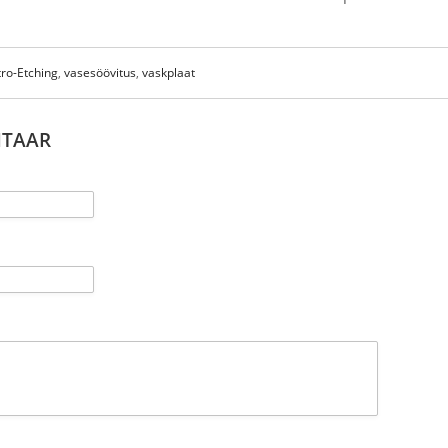
tro-Etching
,
vasesöövitus
,
vaskplaat
NTAAR