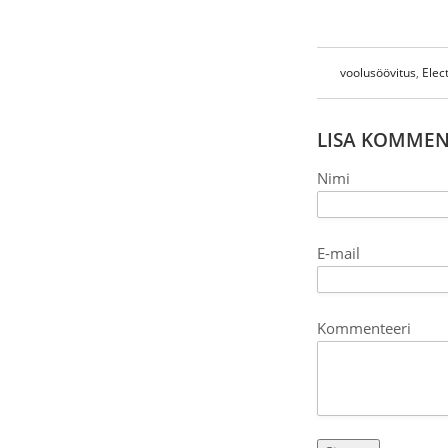
voolusöövitus
,
Elec
LISA KOMME
Nimi
E-mail
Kommenteeri