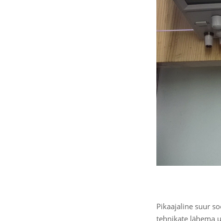
Pikaajaline suur s
tehnikate lähema u