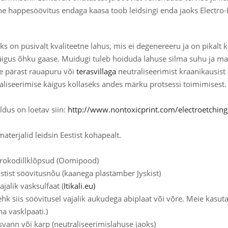
ine happesöövitus endaga kaasa toob leidsingi enda jaoks Electro-
iks on püsivalt kvaliteetne lahus, mis ei degenereeru ja on pikalt 
äigus õhku gaase. Muidugi tuleb hoiduda lahuse silma suhu ja ma
se pärast rauapuru või
terasvillaga
neutraliseerimist kraanikausist 
liseerimise käigus kollaseks andes märku protsessi toimimisest.
ldus on loetav siin:
http://www.nontoxicprint.com/electroetchin
terjalid leidsin Eestist kohapealt.
krokodillklõpsud (Oomipood)
astist söövitusnõu (kaanega plastämber Jyskist)
jalik vasksulfaat (
Itikali.eu)
ehk siis söövitusel vajalik aukudega abiplaat või võre. Meie kasut
a vasklpaati.)
usvann või karp (neutraliseerimislahuse jaoks)