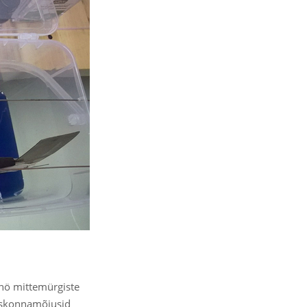
 nö mittemürgiste
keskonnamõjusid