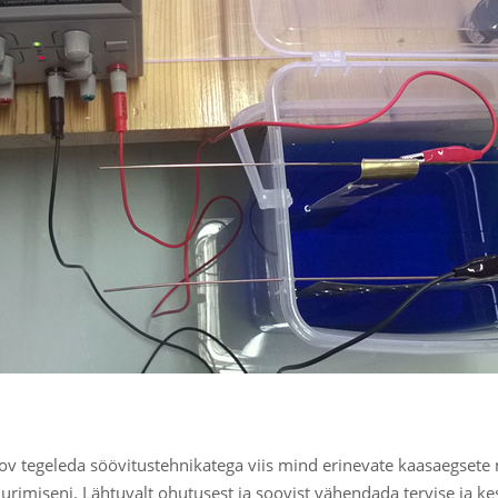
oov tegeleda söövitustehnikatega viis mind erinevate kaasaegsete
urimiseni. Lähtuvalt ohutusest ja soovist vähendada tervise ja 