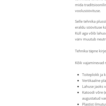
mida traditsioonil
voolusöövituse.
Selle tehnika pluss
eraldu söövituse k
Küll aga võib lahu
värv muutub neutra
Tehnika täpne kirje
Kõik vajaminevad ma
Toiteplokk ja 
Vertikaalne pl
Lahuse jaoks va
Katoodi võre (
augustatud van
Plastist ilmut