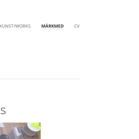
KUNST/WORKS
MÄRKMED
CV
us