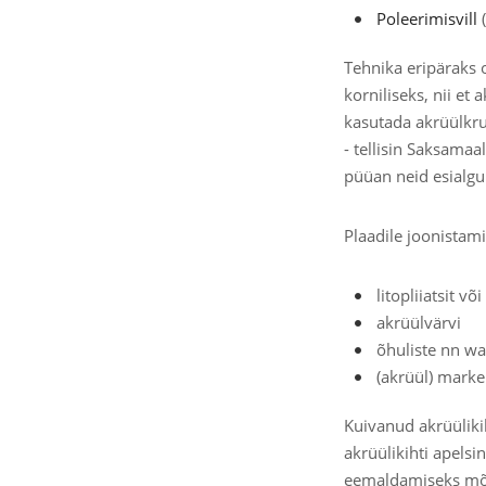
Poleerimisvill
(
Tehnika eripäraks 
korniliseks, nii et
kasutada akrüülkru
- tellisin Saksamaa
püüan neid esialgu 
Plaadile joonistam
litopliiatsit või 
akrüülvärvi
õhuliste nn wa
(akrüül) marke
Kuivanud akrüüliki
akrüülikihti apels
eemaldamiseks mõe