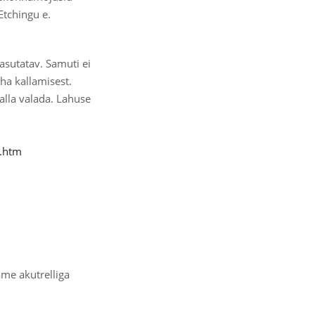
Etchingu e.
kasutatav. Samuti ei
ha kallamisest.
alla valada. Lahuse
g.htm
ame akutrelliga