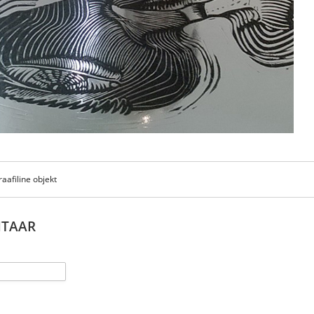
raafiline objekt
NTAAR