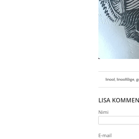
linool
,
linoollõige
,
g
LISA KOMME
Nimi
E-mail