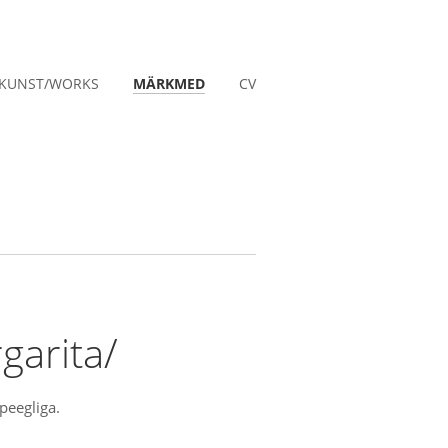
KUNST/WORKS
MÄRKMED
CV
garita/
peegliga.