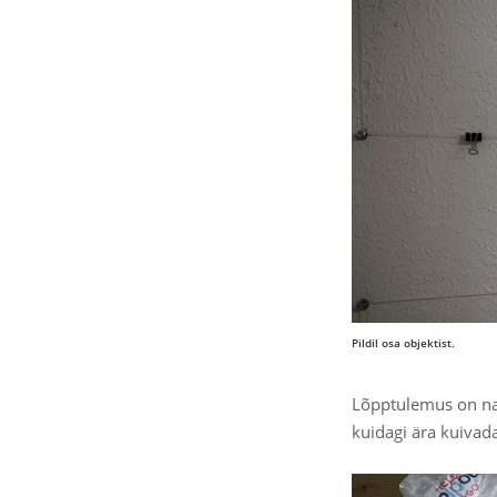
Pildil osa objektist.
Lõpptulemus on nag
kuidagi ära kuivad