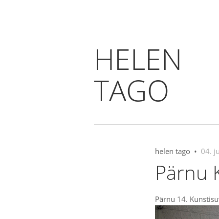
HELEN
TAGO
helen tago •
04. j
Pärnu K
Pärnu 14. Kunstisu