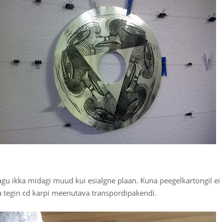
u ikka midagi muud kui esialgne plaan. Kuna peegelkartongil ei
a tegin cd karpi meenutava transpordipakendi.