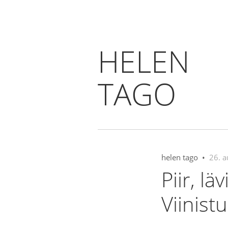
HELEN
TAGO
helen tago •
26. a
Piir, lä
Viinist