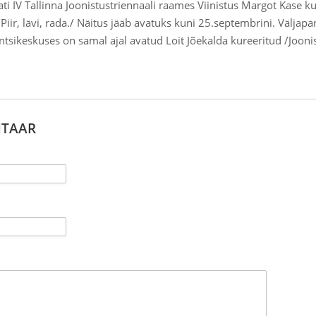
vati IV Tallinna Joonistustriennaali raames Viinistus Margot Kase k
/Piir, lävi, rada./ Näitus jääb avatuks kuni 25.septembrini. Väljap
ntsikeskuses on samal ajal avatud Loit Jõekalda kureeritud /Jooni
NTAAR