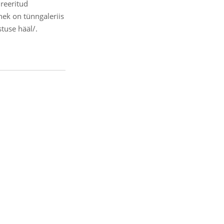
ureeritud
anek on tünngaleriis
stuse hääl/.