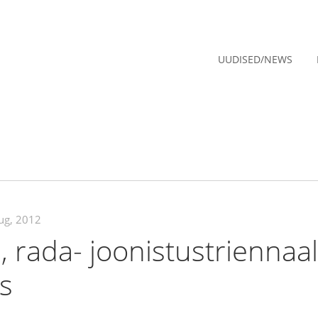
UUDISED/NEWS
ug, 2012
vi, rada- joonistustriennaa
us