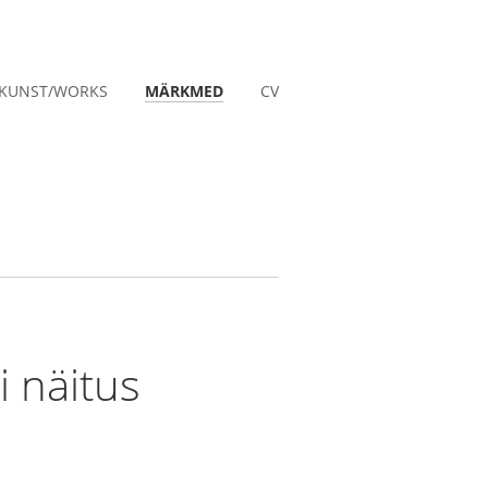
KUNST/WORKS
MÄRKMED
CV
li näitus